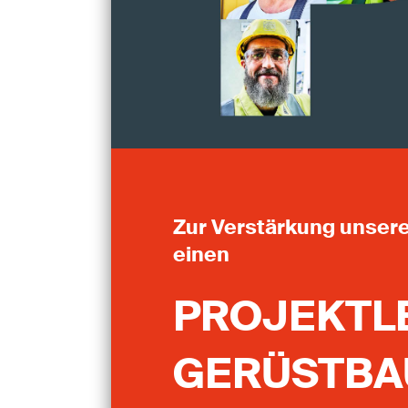
Zur Verstärkung unser
einen
PROJEKTL
GERÜSTBAU