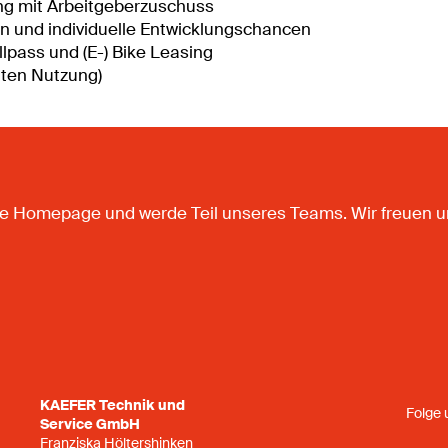
ung mit Arbeitgeberzuschuss
n und individuelle Entwicklungschancen
lpass und (E-) Bike Leasing
aten Nutzung)
sere Homepage und werde Teil unseres Teams. Wir freuen 
KAEFER Technik und
Folge 
Service GmbH
Franziska Höltershinken