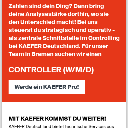
Zahlen sind dein Ding? Dann bring
deine Analysestärke dorthin, wo sie
den Unterschied macht! Bei uns
steuerst du strategisch und operativ -
als zentrale Schnittstelle im Controlling
bei KAEFER Deutschland. Für unser
Team in Bremen suchen wir einen
CONTROLLER (W/M/D)
Werde ein KAEFER Pro!
MIT KAEFER KOMMST DU WEITER!
KAEFER Deutschland bietet technische Services aus