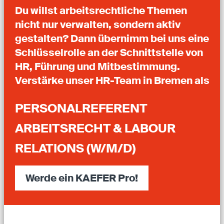
Du willst arbeitsrechtliche Themen
nicht nur verwalten, sondern aktiv
gestalten? Dann übernimm bei uns eine
Schlüsselrolle an der Schnittstelle von
HR, Führung und Mitbestimmung.
Verstärke unser HR-Team in Bremen als
PERSONALREFERENT
ARBEITSRECHT & LABOUR
RELATIONS (W/M/D)
Werde ein KAEFER Pro!