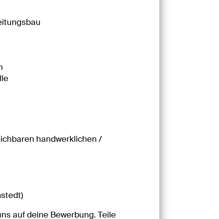
leitungsbau
n
lle
eichbaren handwerklichen /
stedt)
uns auf deine Bewerbung. Teile