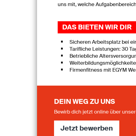
uns mit, welche Aufgabenbereich
DAS BIETEN WIR DIR
Sicheren Arbeitsplatz bei e
Tarifliche Leistungen: 30 T
Betriebliche Altersversorg
Weiterbildungsmöglichkeite
Firmenfitness mit EGYM Wel
DEIN WEG ZU UNS
Bewirb dich jetzt online über un
Jetzt bewerben