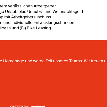
inem verlässlichen Arbeitgeber
age Urlaub plus Urlaubs- und Weihnachtsgeld
ung mit Arbeitgeberzuschuss
n und individuelle Entwicklungschancen
lpass und (E-) Bike Leasing
sere Homepage und werde Teil unseres Teams. Wir freuen 
KAEFER Deutschland